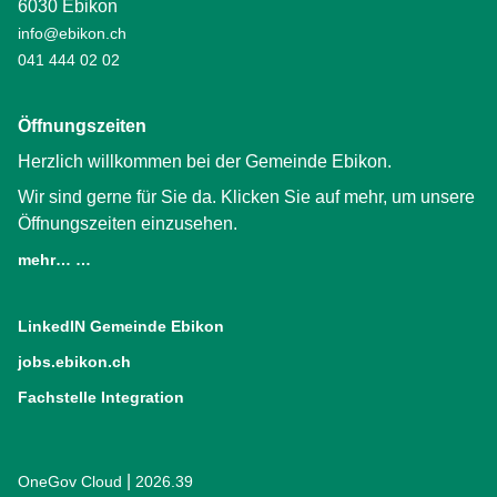
6030 Ebikon
info@ebikon.ch
041 444 02 02
Öffnungszeiten
Herzlich willkommen bei der Gemeinde Ebikon.
Wir sind gerne für Sie da. Klicken Sie auf mehr, um unsere
Öffnungszeiten einzusehen.
mehr… …
LinkedIN Gemeinde Ebikon
(External Link)
jobs.ebikon.ch
(External Link)
Fachstelle Integration
(External Link)
|
OneGov Cloud
(External Link)
2026.39
(External Link)