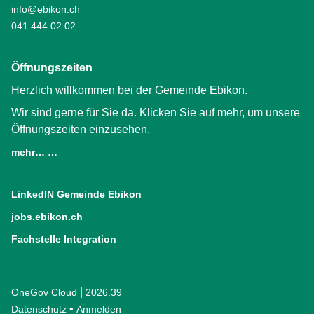
info@ebikon.ch
041 444 02 02
Öffnungszeiten
Herzlich willkommen bei der Gemeinde Ebikon.
Wir sind gerne für Sie da. Klicken Sie auf mehr, um unsere
Öffnungszeiten einzusehen.
mehr… …
LinkedIN Gemeinde Ebikon
(External Link)
jobs.ebikon.ch
(External Link)
Fachstelle Integration
(External Link)
|
OneGov Cloud
(External Link)
2026.39
(External Link)
Datenschutz
(External Link)
Anmelden