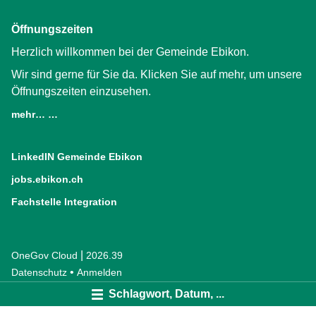
Öffnungszeiten
Herzlich willkommen bei der Gemeinde Ebikon.
Wir sind gerne für Sie da. Klicken Sie auf mehr, um unsere
Öffnungszeiten einzusehen.
mehr… …
LinkedIN Gemeinde Ebikon
(External Link)
jobs.ebikon.ch
(External Link)
Fachstelle Integration
(External Link)
|
OneGov Cloud
(External Link)
2026.39
(External Link)
Datenschutz
(External Link)
Anmelden
Schlagwort, Datum, ...