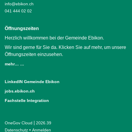
info@ebikon.ch
041 444 02 02
Öffnungszeiten
Herzlich willkommen bei der Gemeinde Ebikon.
Wir sind gerne für Sie da. Klicken Sie auf mehr, um unsere
Öffnungszeiten einzusehen.
mehr… …
LinkedIN Gemeinde Ebikon
(External Link)
jobs.ebikon.ch
(External Link)
Fachstelle Integration
(External Link)
|
OneGov Cloud
(External Link)
2026.39
(External Link)
Datenschutz
(External Link)
Anmelden