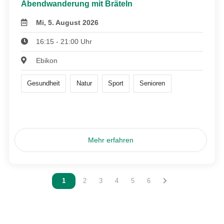
Abendwanderung mit Bräteln
Mi, 5. August 2026
16:15 - 21:00 Uhr
Ebikon
Gesundheit
Natur
Sport
Senioren
Mehr erfahren
Vous êtes sur la page
1
Vous êtes sur la page
2
Vous êtes sur la page
3
Vous êtes sur la page
4
Vous êtes sur la page
5
Vous êtes sur la page
6