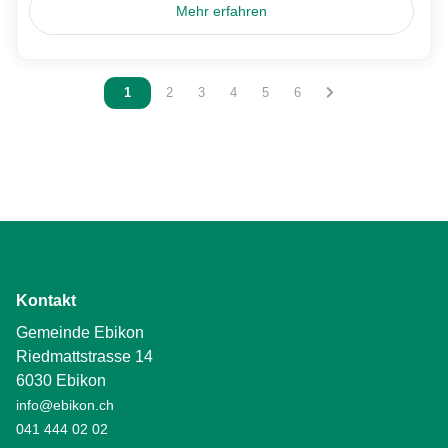
Mehr erfahren
Vous êtes sur la page
1
Vous êtes sur la page
2
Vous êtes sur la page
3
Vous êtes sur la page
4
Vous êtes sur la page
5
Vous êtes sur la page
6
Kontakt
Gemeinde Ebikon
Riedmattstrasse 14
6030 Ebikon
info@ebikon.ch
041 444 02 02