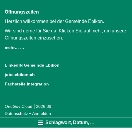
Öffnungszeiten
Herzlich willkommen bei der Gemeinde Ebikon.
Wir sind gerne für Sie da. Klicken Sie auf mehr, um unsere
Öffnungszeiten einzusehen.
mehr… …
LinkedIN Gemeinde Ebikon
(External Link)
jobs.ebikon.ch
(External Link)
Fachstelle Integration
(External Link)
|
OneGov Cloud
(External Link)
2026.39
(External Link)
Datenschutz
(External Link)
Anmelden
Schlagwort, Datum, ...