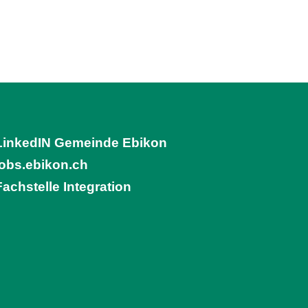
LinkedIN Gemeinde Ebikon
(External Link)
jobs.ebikon.ch
(External Link)
Fachstelle Integration
(External Link)