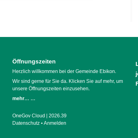
Öffnungszeiten
Herzlich willkommen bei der Gemeinde Ebikon.
Wir sind gerne für Sie da. Klicken Sie auf mehr, um
unsere Öffnungszeiten einzusehen.
mehr… …
OneGov Cloud
(External Link)
|
2026.39
(External Link)
Datenschutz
(External Link)
Anmelden