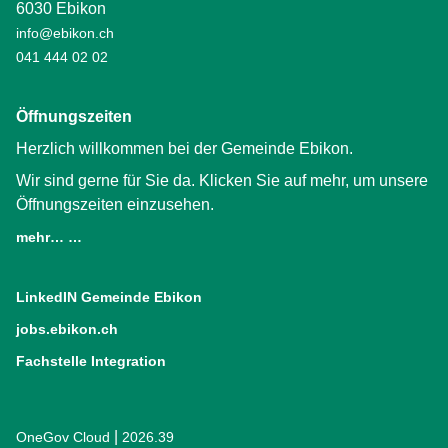
6030 Ebikon
info@ebikon.ch
041 444 02 02
Öffnungszeiten
Herzlich willkommen bei der Gemeinde Ebikon.
Wir sind gerne für Sie da. Klicken Sie auf mehr, um unsere
Öffnungszeiten einzusehen.
mehr… …
LinkedIN Gemeinde Ebikon
(External Link)
jobs.ebikon.ch
(External Link)
Fachstelle Integration
(External Link)
|
OneGov Cloud
(External Link)
2026.39
(External Link)