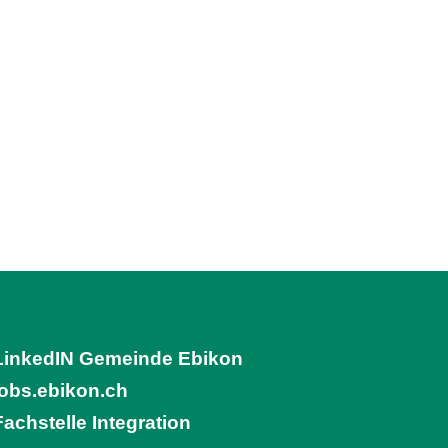
LinkedIN Gemeinde Ebikon
(External Link)
jobs.ebikon.ch
(External Link)
Fachstelle Integration
(External Link)