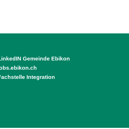
LinkedIN Gemeinde Ebikon
(External Link)
jobs.ebikon.ch
(External Link)
Fachstelle Integration
(External Link)