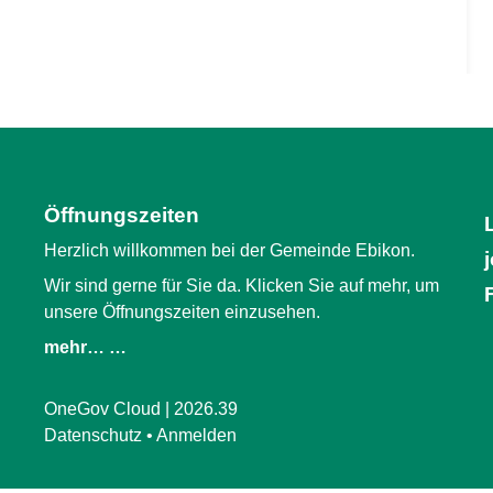
Öffnungszeiten
Herzlich willkommen bei der Gemeinde Ebikon.
Wir sind gerne für Sie da. Klicken Sie auf mehr, um
unsere Öffnungszeiten einzusehen.
mehr… …
OneGov Cloud
(External Link)
|
2026.39
(External Link)
Datenschutz
(External Link)
Anmelden