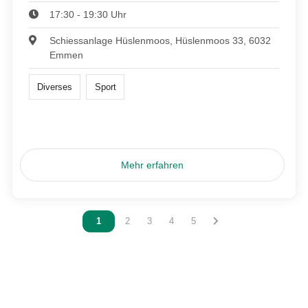
17:30 - 19:30 Uhr
Schiessanlage Hüslenmoos, Hüslenmoos 33, 6032
Emmen
Diverses
Sport
Mehr erfahren
Vous êtes sur la page
1
Vous êtes sur la page
2
Vous êtes sur la page
3
Vous êtes sur la page
4
Vous êtes sur la page
5