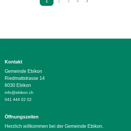
Vous êtes sur la page
1
Vous êtes sur la page
2
Vous êtes sur la page
3
Vous êtes sur la page
4
Kontakt
Gemeinde Ebikon
Riedmattstrasse 14
6030 Ebikon
info@ebikon.ch
041 444 02 02
Öffnungszeiten
Herzlich willkommen bei der Gemeinde Ebikon.