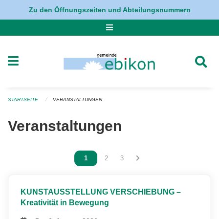
Navigation überspringen
Zu den Öffnungszeiten und Abteilungsnummern
STARTSEITE
VERANSTALTUNGEN
Veranstaltungen
Vous êtes sur la page
1
Vous êtes sur la page
2
Vous êtes sur la page
3
KUNSTAUSSTELLUNG VERSCHIEBUNG –
Kreativität in Bewegung