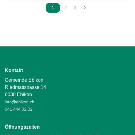
Vous êtes sur la page
1
Vous êtes sur la page
2
Vous êtes sur la page
3
Kontakt
Gemeinde Ebikon
Riedmattstrasse 14
6030 Ebikon
info@ebikon.ch
041 444 02 02
Öffnungszeiten