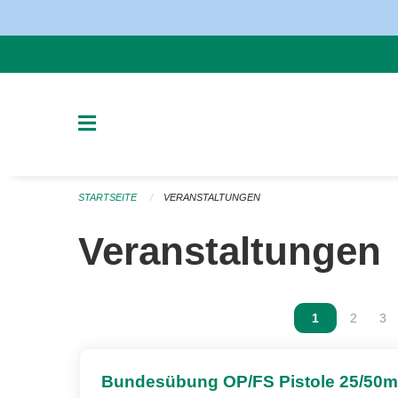
Navigation überspringen
STARTSEITE
VERANSTALTUNGEN
Veranstaltungen
Vous êtes sur
1
Vous ête
2
Vou
3
Bundesübung OP/FS Pistole 25/50m