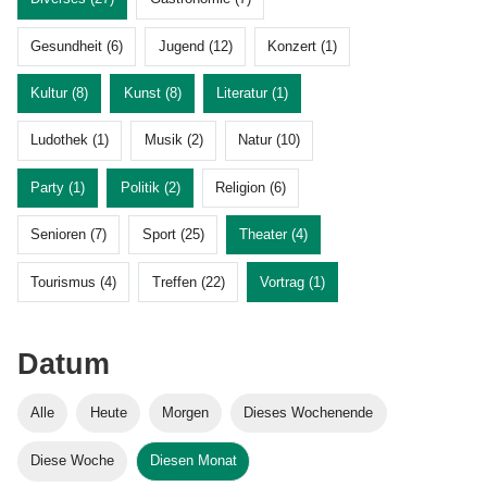
Gesundheit (6)
Jugend (12)
Konzert (1)
Kultur (8)
Kunst (8)
Literatur (1)
Ludothek (1)
Musik (2)
Natur (10)
Party (1)
Politik (2)
Religion (6)
Senioren (7)
Sport (25)
Theater (4)
Tourismus (4)
Treffen (22)
Vortrag (1)
Datum
Alle
Heute
Morgen
Dieses Wochenende
Diese Woche
Diesen Monat