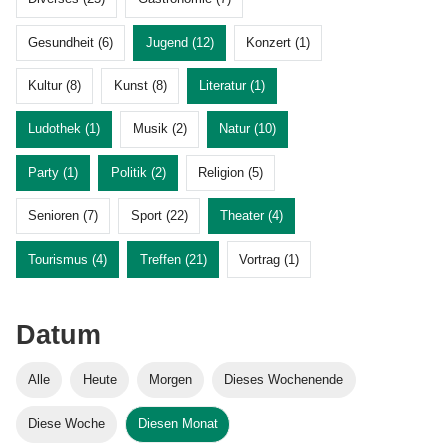
Gesundheit (6)
Jugend (12)
Konzert (1)
Kultur (8)
Kunst (8)
Literatur (1)
Ludothek (1)
Musik (2)
Natur (10)
Party (1)
Politik (2)
Religion (5)
Senioren (7)
Sport (22)
Theater (4)
Tourismus (4)
Treffen (21)
Vortrag (1)
Datum
Alle
Heute
Morgen
Dieses Wochenende
Diese Woche
Diesen Monat