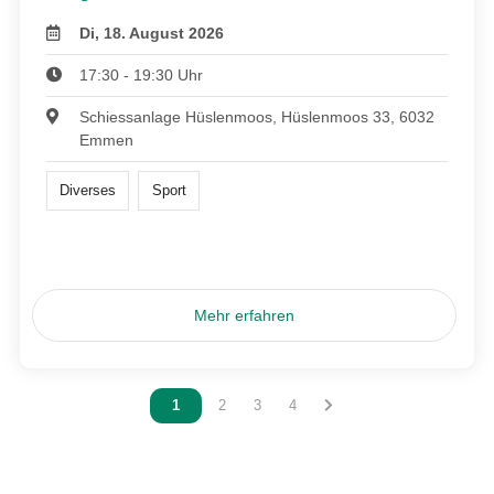
Di, 18. August 2026
17:30 - 19:30 Uhr
Schiessanlage Hüslenmoos, Hüslenmoos 33, 6032
Emmen
Diverses
Sport
Mehr erfahren
Vous êtes sur la page
1
Vous êtes sur la page
2
Vous êtes sur la page
3
Vous êtes sur la page
4