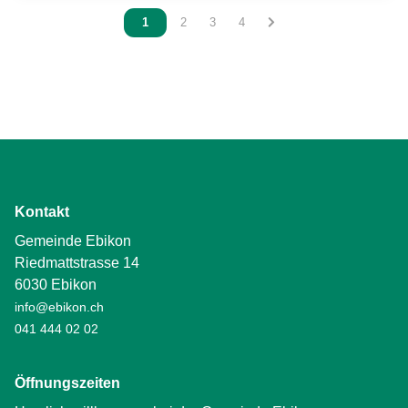
Vous êtes sur la page
1
Vous êtes sur la page
2
Vous êtes sur la page
3
Vous êtes sur la page
4
Kontakt
Gemeinde Ebikon
Riedmattstrasse 14
6030 Ebikon
info@ebikon.ch
041 444 02 02
Öffnungszeiten