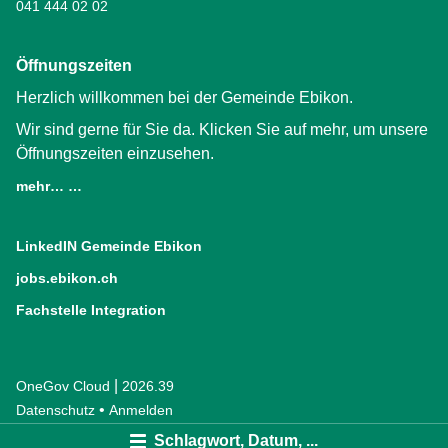
041 444 02 02
Öffnungszeiten
Herzlich willkommen bei der Gemeinde Ebikon.
Wir sind gerne für Sie da. Klicken Sie auf mehr, um unsere
Öffnungszeiten einzusehen.
mehr… …
LinkedIN Gemeinde Ebikon
(External Link)
jobs.ebikon.ch
(External Link)
Fachstelle Integration
(External Link)
|
OneGov Cloud
(External Link)
2026.39
(External Link)
Datenschutz
(External Link)
Anmelden
Schlagwort, Datum, ...