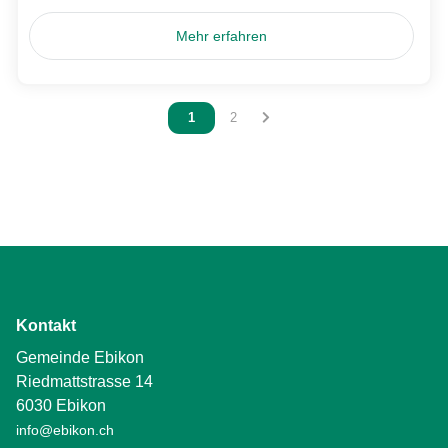
Mehr erfahren
Vous êtes sur la page
1
Vous êtes sur la page
2
Kontakt
Gemeinde Ebikon
Riedmattstrasse 14
6030 Ebikon
info@ebikon.ch