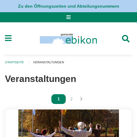
Navigation überspringen
Zu den Öffnungszeiten und Abteilungsnummern
STARTSEITE
VERANSTALTUNGEN
Veranstaltungen
Vous êtes sur la page
1
Vous êtes sur la page
2