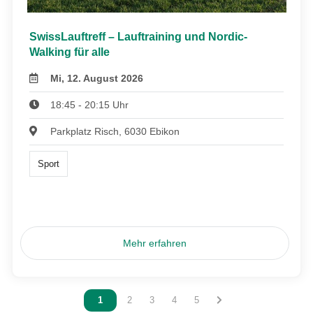
SwissLauftreff – Lauftraining und Nordic-
Walking für alle
Mi, 12. August 2026
18:45 - 20:15 Uhr
Parkplatz Risch, 6030 Ebikon
Sport
Mehr erfahren
Vous êtes sur la page
1
Vous êtes sur la page
2
Vous êtes sur la page
3
Vous êtes sur la page
4
Vous êtes sur la page
5