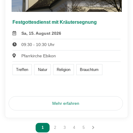
Festgottesdienst mit Kräutersegnung
Sa, 15. August 2026
09:30 - 10:30 Uhr
Pfarrkirche Ebikon
Treffen
Natur
Religion
Brauchtum
Mehr erfahren
Vous êtes sur la page
1
Vous êtes sur la page
2
Vous êtes sur la page
3
Vous êtes sur la page
4
Vous êtes sur la page
5