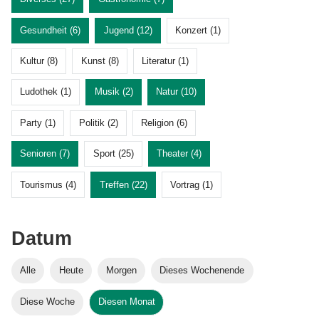
Gesundheit (6)
Jugend (12)
Konzert (1)
Kultur (8)
Kunst (8)
Literatur (1)
Ludothek (1)
Musik (2)
Natur (10)
Party (1)
Politik (2)
Religion (6)
Senioren (7)
Sport (25)
Theater (4)
Tourismus (4)
Treffen (22)
Vortrag (1)
Datum
Alle
Heute
Morgen
Dieses Wochenende
Diese Woche
Diesen Monat