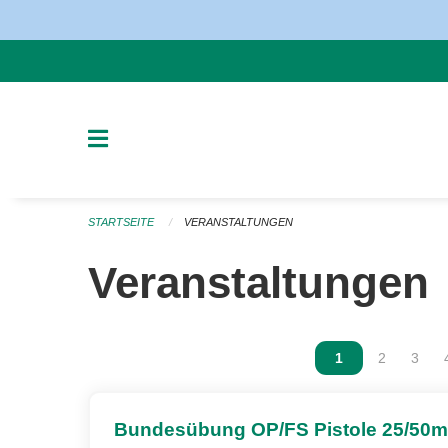
Navigation überspringen
STARTSEITE
VERANSTALTUNGEN
Veranstaltungen
Vous êtes sur la
1
Vous êtes 
2
Vous 
3
Bundesübung OP/FS Pistole 25/50m