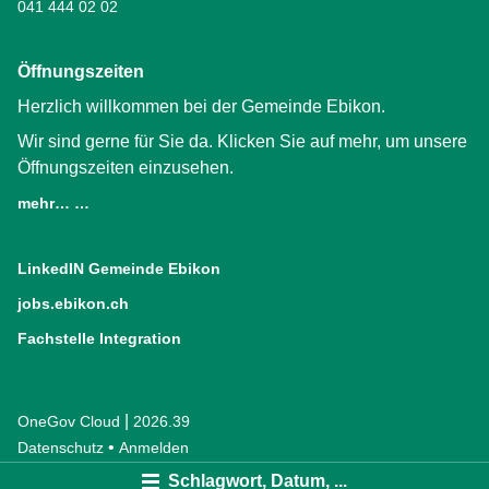
041 444 02 02
Öffnungszeiten
Herzlich willkommen bei der Gemeinde Ebikon.
Wir sind gerne für Sie da. Klicken Sie auf mehr, um unsere
Öffnungszeiten einzusehen.
mehr… …
LinkedIN Gemeinde Ebikon
(External Link)
jobs.ebikon.ch
(External Link)
Fachstelle Integration
(External Link)
|
OneGov Cloud
(External Link)
2026.39
(External Link)
Datenschutz
(External Link)
Anmelden
Schlagwort, Datum, ...