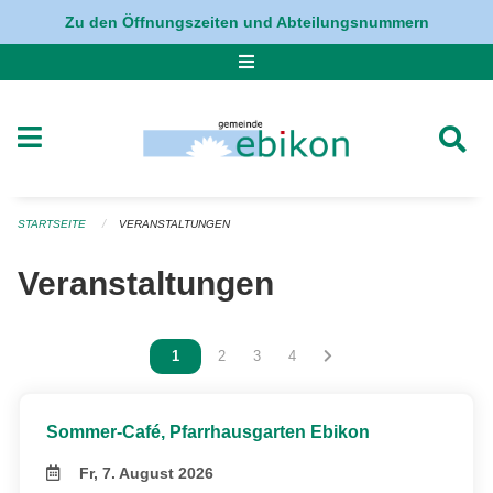
Navigation überspringen
Zu den Öffnungszeiten und Abteilungsnummern
STARTSEITE
VERANSTALTUNGEN
Veranstaltungen
Vous êtes sur la page
1
Vous êtes sur la page
2
Vous êtes sur la page
3
Vous êtes sur la page
4
Sommer-Café, Pfarrhausgarten Ebikon
Fr, 7. August 2026