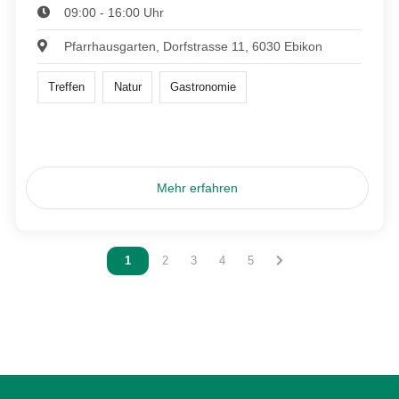
09:00 - 16:00 Uhr
Pfarrhausgarten, Dorfstrasse 11, 6030 Ebikon
Treffen
Natur
Gastronomie
Mehr erfahren
Vous êtes sur la page
1
Vous êtes sur la page
2
Vous êtes sur la page
3
Vous êtes sur la page
4
Vous êtes sur la page
5