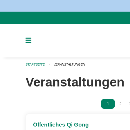
Navigation überspringen
STARTSEITE
VERANSTALTUNGEN
Veranstaltungen
Vous êtes s
1
Vous 
2
Öffentliches Qi Gong