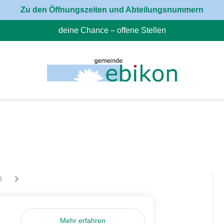
Zu den Öffnungszeiten und Abteilungsnummern
deine Chance – offene Stellen
(External Link)
ur la page
êtes sur la page
Vous êtes sur la page
3
Mehr erfahren