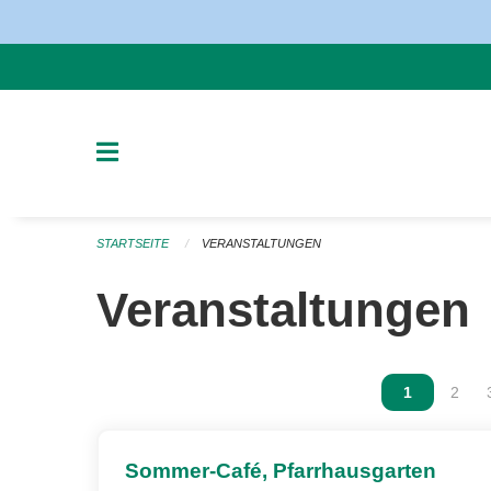
Navigation überspringen
STARTSEITE
VERANSTALTUNGEN
Veranstaltungen
Vous êtes s
1
Vous 
2
Sommer-Café, Pfarrhausgarten