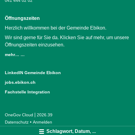
041 444 02 02
Öffnungszeiten
Herzlich willkommen bei der Gemeinde Ebikon.
Wir sind gerne für Sie da. Klicken Sie auf mehr, um unsere
Öffnungszeiten einzusehen.
mehr… …
LinkedIN Gemeinde Ebikon
(External Link)
jobs.ebikon.ch
(External Link)
Fachstelle Integration
(External Link)
|
OneGov Cloud
(External Link)
2026.39
(External Link)
Datenschutz
(External Link)
Anmelden
Schlagwort, Datum, ...