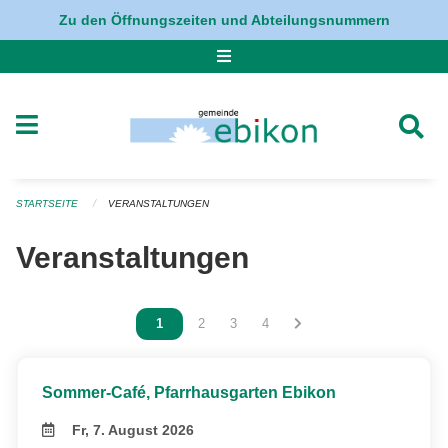
Navigation überspringen
Zu den Öffnungszeiten und Abteilungsnummern
STARTSEITE
VERANSTALTUNGEN
Veranstaltungen
Vous êtes sur la page
1
Vous êtes sur la page
2
Vous êtes sur la page
3
Vous êtes sur la page
4
Sommer-Café, Pfarrhausgarten Ebikon
Fr, 7. August 2026