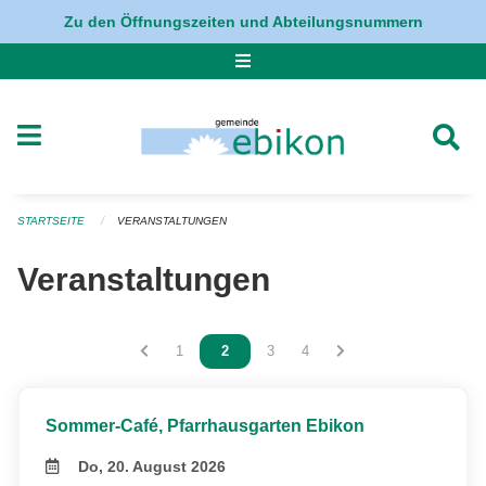
Navigation überspringen
Zu den Öffnungszeiten und Abteilungsnummern
STARTSEITE
VERANSTALTUNGEN
Veranstaltungen
Vous êtes sur la page
1
Vous êtes sur la page
2
Vous êtes sur la page
3
Vous êtes sur la page
4
Sommer-Café, Pfarrhausgarten Ebikon
Do, 20. August 2026