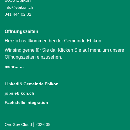
6030 Ebikon
info@ebikon.ch
041 444 02 02
Öffnungszeiten
Herzlich willkommen bei der Gemeinde Ebikon.
Wir sind gerne für Sie da. Klicken Sie auf mehr, um unsere
Öffnungszeiten einzusehen.
mehr… …
LinkedIN Gemeinde Ebikon
(External Link)
jobs.ebikon.ch
(External Link)
Fachstelle Integration
(External Link)
|
OneGov Cloud
(External Link)
2026.39
(External Link)