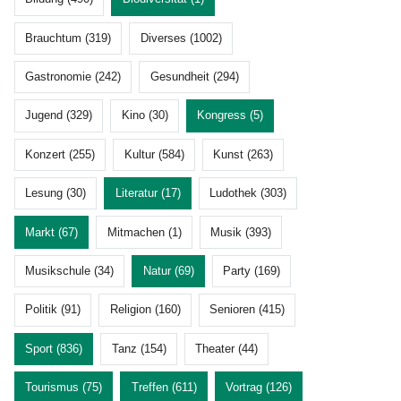
Brauchtum (319)
Diverses (1002)
Gastronomie (242)
Gesundheit (294)
Jugend (329)
Kino (30)
Kongress (5)
Konzert (255)
Kultur (584)
Kunst (263)
Lesung (30)
Literatur (17)
Ludothek (303)
Markt (67)
Mitmachen (1)
Musik (393)
Musikschule (34)
Natur (69)
Party (169)
Politik (91)
Religion (160)
Senioren (415)
Sport (836)
Tanz (154)
Theater (44)
Tourismus (75)
Treffen (611)
Vortrag (126)