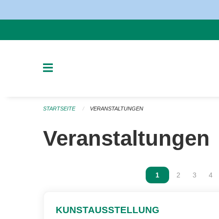
Navigation überspringen
STARTSEITE
VERANSTALTUNGEN
Veranstaltungen
Vous êtes sur la p
1
Vous êtes sur
2
Vous ête
3
Vou
4
KUNSTAUSSTELLUNG