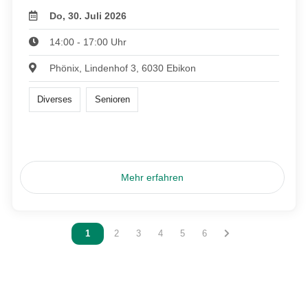
Do, 30. Juli 2026
14:00 - 17:00 Uhr
Phönix, Lindenhof 3, 6030 Ebikon
Diverses
Senioren
Mehr erfahren
Vous êtes sur la page
1
Vous êtes sur la page
2
Vous êtes sur la page
3
Vous êtes sur la page
4
Vous êtes sur la page
5
Vous êtes sur la page
6