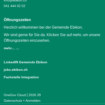
info@ebikon.ch
041 444 02 02
Öffnungszeiten
Herzlich willkommen bei der Gemeinde Ebikon.
Wir sind gerne für Sie da. Klicken Sie auf mehr, um unsere
Öffnungszeiten einzusehen.
mehr… …
LinkedIN Gemeinde Ebikon
(External Link)
jobs.ebikon.ch
(External Link)
Fachstelle Integration
(External Link)
|
OneGov Cloud
(External Link)
2026.39
(External Link)
Datenschutz
(External Link)
Anmelden