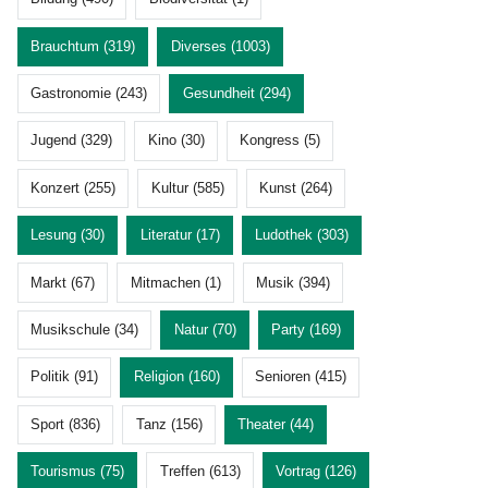
Brauchtum (319)
Diverses (1003)
Gastronomie (243)
Gesundheit (294)
Jugend (329)
Kino (30)
Kongress (5)
Konzert (255)
Kultur (585)
Kunst (264)
Lesung (30)
Literatur (17)
Ludothek (303)
Markt (67)
Mitmachen (1)
Musik (394)
Musikschule (34)
Natur (70)
Party (169)
Politik (91)
Religion (160)
Senioren (415)
Sport (836)
Tanz (156)
Theater (44)
Tourismus (75)
Treffen (613)
Vortrag (126)