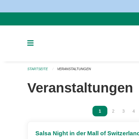
Navigation überspringen
STARTSEITE
VERANSTALTUNGEN
Veranstaltungen
Vous êtes sur la p
1
Vous êtes sur
2
Vous ête
3
Vou
4
Salsa Night in der Mall of Switzerlan