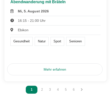
Abendwanderung mit Bräteln
Mi, 5. August 2026
16:15 - 21:00 Uhr
Ebikon
Gesundheit
Natur
Sport
Senioren
Mehr erfahren
Vous êtes sur la page
1
Vous êtes sur la page
2
Vous êtes sur la page
3
Vous êtes sur la page
4
Vous êtes sur la page
5
Vous êtes sur la page
6