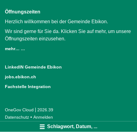
Öffnungszeiten
Herzlich willkommen bei der Gemeinde Ebikon.
Wir sind gerne für Sie da. Klicken Sie auf mehr, um unsere
Öffnungszeiten einzusehen.
mehr… …
LinkedIN Gemeinde Ebikon
(External Link)
jobs.ebikon.ch
(External Link)
Fachstelle Integration
(External Link)
|
OneGov Cloud
(External Link)
2026.39
(External Link)
Datenschutz
(External Link)
Anmelden
Schlagwort, Datum, ...