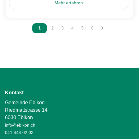
Mehr erfahren
Vous êtes sur la page
1
Vous êtes sur la page
2
Vous êtes sur la page
3
Vous êtes sur la page
4
Vous êtes sur la page
5
Vous êtes sur la page
6
Kontakt
Gemeinde Ebikon
Riedmattstrasse 14
6030 Ebikon
info@ebikon.ch
041 444 02 02