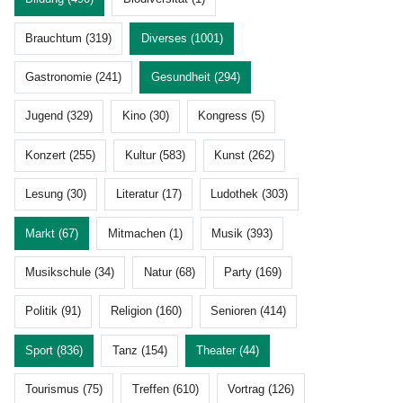
Brauchtum (319)
Diverses (1001)
Gastronomie (241)
Gesundheit (294)
Jugend (329)
Kino (30)
Kongress (5)
Konzert (255)
Kultur (583)
Kunst (262)
Lesung (30)
Literatur (17)
Ludothek (303)
Markt (67)
Mitmachen (1)
Musik (393)
Musikschule (34)
Natur (68)
Party (169)
Politik (91)
Religion (160)
Senioren (414)
Sport (836)
Tanz (154)
Theater (44)
Tourismus (75)
Treffen (610)
Vortrag (126)