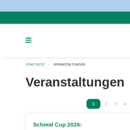
Navigation überspringen
STARTSEITE
VERANSTALTUNGEN
Veranstaltungen
Vous êtes sur la p
1
Vous êtes sur
2
Vous ête
3
Vou
4
Schmid Cup 2026: