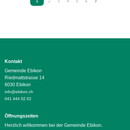
Vous êtes sur la page
1
Vous êtes sur la page
2
Vous êtes sur la page
3
Vous êtes sur la page
4
Vous êtes sur la page
5
Vous êtes sur la page
6
Kontakt
Gemeinde Ebikon
Riedmattstrasse 14
6030 Ebikon
info@ebikon.ch
041 444 02 02
Öffnungszeiten
Herzlich willkommen bei der Gemeinde Ebikon.