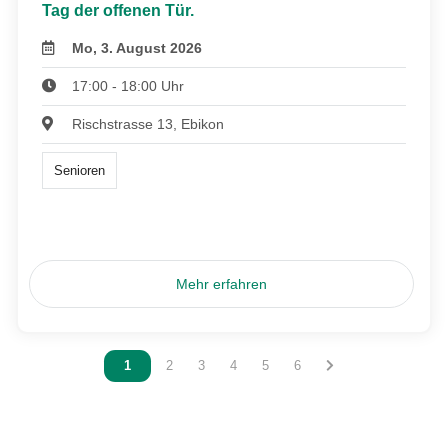
Tag der offenen Tür.
Mo, 3. August 2026
17:00 - 18:00 Uhr
Rischstrasse 13, Ebikon
Senioren
Mehr erfahren
Vous êtes sur la page
1
Vous êtes sur la page
2
Vous êtes sur la page
3
Vous êtes sur la page
4
Vous êtes sur la page
5
Vous êtes sur la page
6