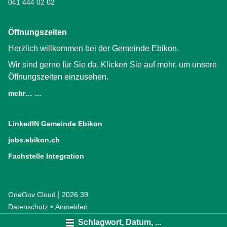
041 444 02 02
Öffnungszeiten
Herzlich willkommen bei der Gemeinde Ebikon.
Wir sind gerne für Sie da. Klicken Sie auf mehr, um unsere
Öffnungszeiten einzusehen.
mehr… …
LinkedIN Gemeinde Ebikon
(External Link)
jobs.ebikon.ch
(External Link)
Fachstelle Integration
(External Link)
|
OneGov Cloud
(External Link)
2026.39
(External Link)
Datenschutz
(External Link)
Anmelden
Schlagwort, Datum, ...