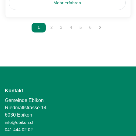
Mehr erfahren
Vous êtes sur la page
1
Vous êtes sur la page
2
Vous êtes sur la page
3
Vous êtes sur la page
4
Vous êtes sur la page
5
Vous êtes sur la page
6
Kontakt
Gemeinde Ebikon
Riedmattstrasse 14
6030 Ebikon
info@ebikon.ch
041 444 02 02