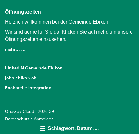
Öffnungszeiten
Herzlich willkommen bei der Gemeinde Ebikon.
Wir sind gerne für Sie da. Klicken Sie auf mehr, um unsere
Öffnungszeiten einzusehen.
mehr… …
LinkedIN Gemeinde Ebikon
(External Link)
jobs.ebikon.ch
(External Link)
Fachstelle Integration
(External Link)
|
OneGov Cloud
(External Link)
2026.39
(External Link)
Datenschutz
(External Link)
Anmelden
Schlagwort, Datum, ...