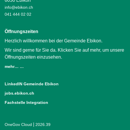
6030 Ebikon
info@ebikon.ch
041 444 02 02
Öffnungszeiten
Herzlich willkommen bei der Gemeinde Ebikon.
Wir sind gerne für Sie da. Klicken Sie auf mehr, um unsere
Öffnungszeiten einzusehen.
mehr… …
LinkedIN Gemeinde Ebikon
(External Link)
jobs.ebikon.ch
(External Link)
Fachstelle Integration
(External Link)
|
OneGov Cloud
(External Link)
2026.39
(External Link)