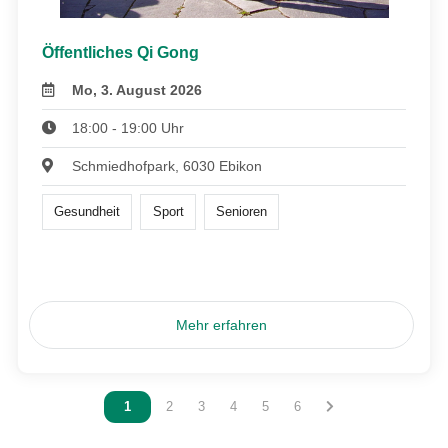
Öffentliches Qi Gong
Mo, 3. August 2026
18:00 - 19:00 Uhr
Schmiedhofpark, 6030 Ebikon
Gesundheit
Sport
Senioren
Mehr erfahren
Vous êtes sur la page
1
Vous êtes sur la page
2
Vous êtes sur la page
3
Vous êtes sur la page
4
Vous êtes sur la page
5
Vous êtes sur la page
6