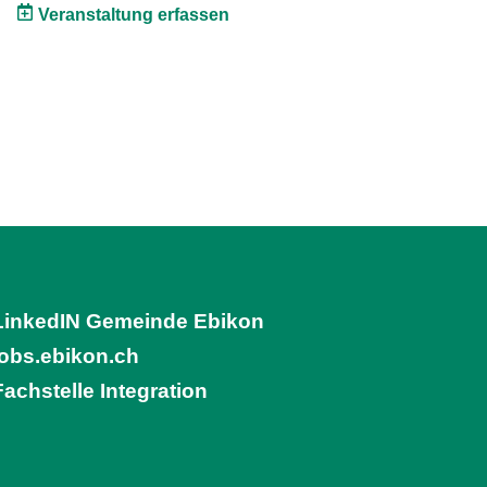
Veranstaltung erfassen
LinkedIN Gemeinde Ebikon
(External Link)
jobs.ebikon.ch
(External Link)
Fachstelle Integration
(External Link)