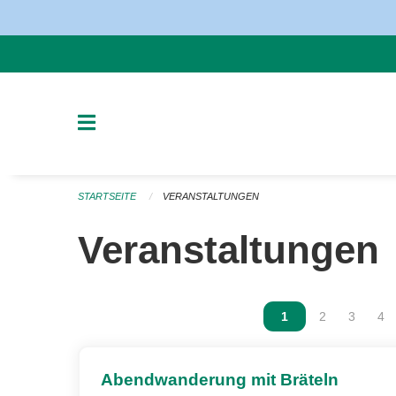
Navigation überspringen
STARTSEITE
VERANSTALTUNGEN
Veranstaltungen
Vous êtes sur la p
1
Vous êtes sur
2
Vous ête
3
Vou
4
Abendwanderung mit Bräteln