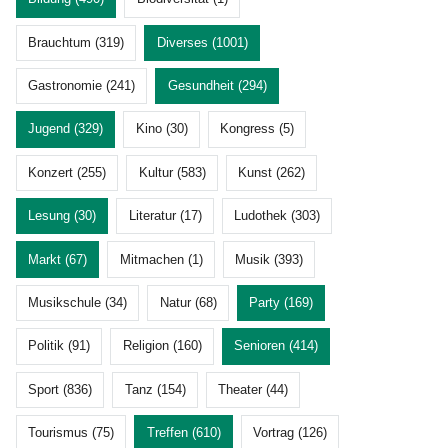
Brauchtum (319)
Diverses (1001)
Gastronomie (241)
Gesundheit (294)
Jugend (329)
Kino (30)
Kongress (5)
Konzert (255)
Kultur (583)
Kunst (262)
Lesung (30)
Literatur (17)
Ludothek (303)
Markt (67)
Mitmachen (1)
Musik (393)
Musikschule (34)
Natur (68)
Party (169)
Politik (91)
Religion (160)
Senioren (414)
Sport (836)
Tanz (154)
Theater (44)
Tourismus (75)
Treffen (610)
Vortrag (126)