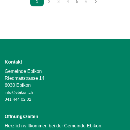
Vous êtes sur la page
1
Vous êtes sur la page
2
Vous êtes sur la page
3
Vous êtes sur la page
4
Vous êtes sur la page
5
Vous êtes sur la page
6
Kontakt
Gemeinde Ebikon
Riedmattstrasse 14
6030 Ebikon
info@ebikon.ch
041 444 02 02
Öffnungszeiten
Herzlich willkommen bei der Gemeinde Ebikon.