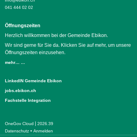
info@ebikon.ch
041 444 02 02
Öffnungszeiten
Herzlich willkommen bei der Gemeinde Ebikon.
Wir sind gerne für Sie da. Klicken Sie auf mehr, um unsere
Öffnungszeiten einzusehen.
mehr… …
LinkedIN Gemeinde Ebikon
(External Link)
jobs.ebikon.ch
(External Link)
Fachstelle Integration
(External Link)
|
OneGov Cloud
(External Link)
2026.39
(External Link)
Datenschutz
(External Link)
Anmelden