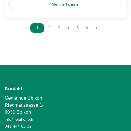
Mehr erfahren
Vous êtes sur la page
1
Vous êtes sur la page
2
Vous êtes sur la page
3
Vous êtes sur la page
4
Vous êtes sur la page
5
Vous êtes sur la page
6
Kontakt
Gemeinde Ebikon
Riedmattstrasse 14
6030 Ebikon
info@ebikon.ch
041 444 02 02