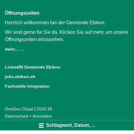
Öffnungszeiten
Herzlich willkommen bei der Gemeinde Ebikon.
Wir sind gerne für Sie da. Klicken Sie auf mehr, um unsere
Öffnungszeiten einzusehen.
mehr… …
LinkedIN Gemeinde Ebikon
(External Link)
jobs.ebikon.ch
(External Link)
Fachstelle Integration
(External Link)
|
OneGov Cloud
(External Link)
2026.39
(External Link)
Datenschutz
(External Link)
Anmelden
Schlagwort, Datum, ...