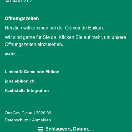
041 444 02 02
Öffnungszeiten
Herzlich willkommen bei der Gemeinde Ebikon.
Wir sind gerne für Sie da. Klicken Sie auf mehr, um unsere
Öffnungszeiten einzusehen.
mehr… …
LinkedIN Gemeinde Ebikon
(External Link)
jobs.ebikon.ch
(External Link)
Fachstelle Integration
(External Link)
|
OneGov Cloud
(External Link)
2026.39
(External Link)
Datenschutz
(External Link)
Anmelden
Schlagwort, Datum, ...