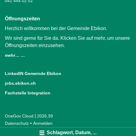
041 444 02 02
Öffnungszeiten
Herzlich willkommen bei der Gemeinde Ebikon.
Wir sind gerne für Sie da. Klicken Sie auf mehr, um unsere
Öffnungszeiten einzusehen.
mehr… …
LinkedIN Gemeinde Ebikon
(External Link)
jobs.ebikon.ch
(External Link)
Fachstelle Integration
(External Link)
|
OneGov Cloud
(External Link)
2026.39
(External Link)
Datenschutz
(External Link)
Anmelden
Schlagwort, Datum, ...